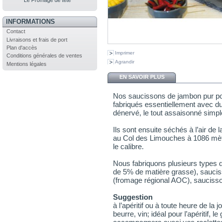
Le Fromage de tête
INFORMATIONS
Contact
Livraisons et frais de port
Plan d'accès
Imprimer
Conditions générales de ventes
Agrandir
Mentions légales
EN SAVOIR PLUS
Nos saucissons de jambon pur por
fabriqués essentiellement avec d
dénervé, le tout assaisonné simp
Ils sont ensuite séchés à l’air de
au Col des Limouches à 1086 mètr
le calibre.
Nous fabriquons plusieurs types
de 5% de matière grasse), saucis
(fromage régional AOC), sauciss
Suggestion
à l’apéritif ou à toute heure de l
beurre, vin; idéal pour l’apéritif, l