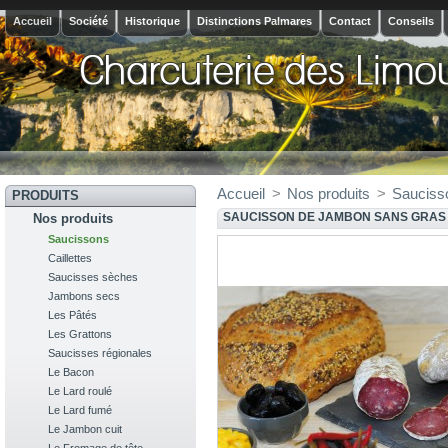
Accueil
Société
Historique
Distinctions Palmares
Contact
Conseils
Accueil
>
Nos produits
>
Sauciss
PRODUITS
SAUCISSON DE JAMBON SANS GRAS
Nos produits
Saucissons
Caillettes
Saucisses sèches
Jambons secs
Les Pâtés
Les Grattons
Saucisses régionales
Le Bacon
Le Lard roulé
Le Lard fumé
Le Jambon cuit