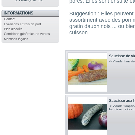
porcs. Elles sont ensuite é
Le Fromage de tête
Suggestion : Elles peuven
INFORMATIONS
assortiment avec des pomme
Contact
Livraisons et frais de port
gratin dauphinois ... ou bi
Plan d'accès
cuisson.
Conditions générales de ventes
Mentions légales
Saucisse de vi
-> Viande français
Saucisse aux 
-> Viande françai
fournisseurs locau