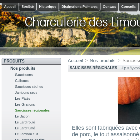
Accueil
Société
Historique
Distinctions Palmares
Contact
Conseils
Accueil
>
Nos produits
>
Sauciss
PRODUITS
SAUCISSES RÉGIONALES
Nos produits
Il y a 3 prod
Saucissons
Caillettes
Saucisses sèches
Jambons secs
Les Pâtés
Les Grattons
Saucisses régionales
Le Bacon
Le Lard roulé
Elles sont fabriquées avec d
Le Lard fumé
de porc, le tout assaisonn
Le Jambon cuit